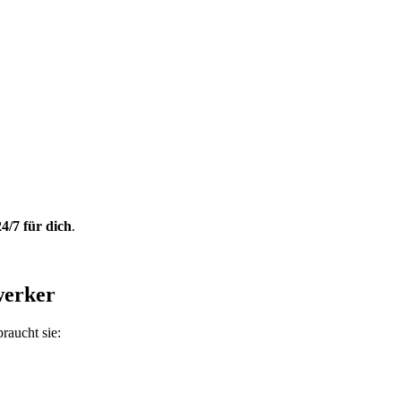
24/7 für dich
.
werker
raucht sie: