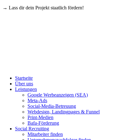
→ Lass dir dein Projekt staatlich fördern!
Startseite
Über uns
Leistungen
Google Werbeanzeigen (SEA)
Meta-Ads
Social-Media-Betreuung
Webdesign, Landingpages & Funnel
Print-Medien
Bafa-Förderung
Social Recruiting
Mitarbeiter finden
Unternehmensnachfolger finden