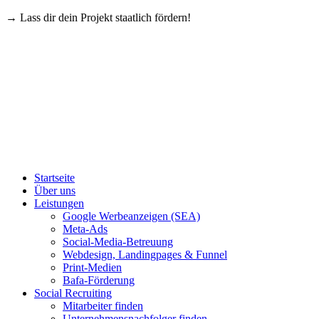
→ Lass dir dein Projekt staatlich fördern!
Startseite
Über uns
Leistungen
Google Werbeanzeigen (SEA)
Meta-Ads
Social-Media-Betreuung
Webdesign, Landingpages & Funnel
Print-Medien
Bafa-Förderung
Social Recruiting
Mitarbeiter finden
Unternehmensnachfolger finden